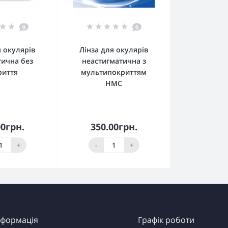
0
0
я окулярів
Лінза для окулярів
тична без
неастигматична з
риття
мультипокриттям
HMC
00грн.
350.00грн.
кошика
До кошика
+
-
+
нформація
Графік роботи