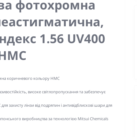
ова
фотохромна
еастигматична,
ндекс 1.56 UV400
HMC
омна коричневого кольору HMC
востійкість, високе світлопропускання та забезпечує
я захисту лінзи від подряпин і антивідблискові шари для
 японського виробництва за технологією Mitsui Chemicals