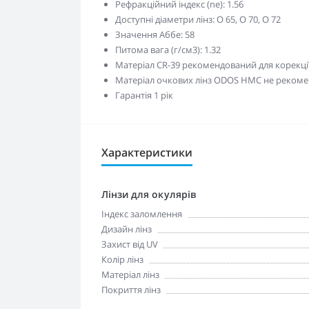
Рефракційний індекс (ne): 1.56
Доступні діаметри лінз: O 65, O 70, O 72
Значення Аббе: 58
Питома вага (г/см3): 1.32
Матеріал CR-39 рекомендований для корекції 
Матеріал очкових лінз ODOS HMC не рекоме
Гарантія 1 рік
Характеристики
Лінзи для окулярів
Індекс заломлення
Дизайн лінз
Захист від UV
Колір лінз
Матеріал лінз
Покриття лінз