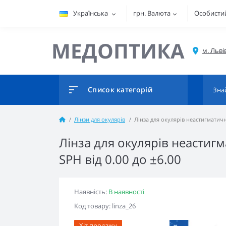
Українська
грн.
Валюта
Особистий
МЕДОПТИКА
Список категорій
Лінзи для окулярів
Лінза для окулярів неастигматич
Лінза для окулярів неасти
SPH від 0.00 до ±6.00
Наявність:
В наявності
Код товару: linza_26
Хіт продажу