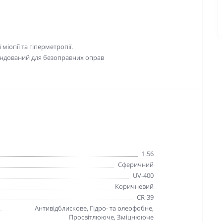
міопії та гіперметропії.
ндований для безоправних оправ
1.56
Сферичний
UV-400
Коричневий
CR-39
Антивідблискове, Гідро- та олеофобне,
Просвітлююче, Зміцнююче