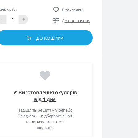
Кількість:
В закладки
-
+
До порівняння
ДО КОШИКА
✔ Виготовлення окулярів
від 1 дня
Надішліть рецепт у Viber або
Telegram — підберемо лінзи
та порахуємо готові
окуляри.