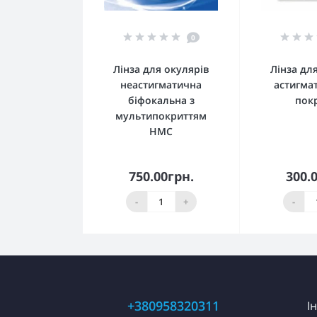
0
Лінза для окулярів
Лінза дл
неастигматична
астигма
біфокальна з
пок
мультипокриттям
HMC
750.00грн.
300.
До кошика
До 
-
+
-
+380958320311
І