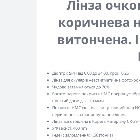
Лінза очк
коричнева
н
витончена. І
Діоптрії: SPH від 0.00 до ±4.00. Крок: 0,25
Лінза для окулярів неастигматична фотохр
Чудово затемняються до 70%
Багатошарове покриття HMC покращує абрази
простий догляд за лінзами.
Покриття HMC включає зміцнюючий шар HC дл
підвищення світлопропускання лінзи.
Лінза виготовлена в Кореї з матеріалу CR-39
УФ захист: 400 nm
Індекс заломлення: 1.56 (тонка)