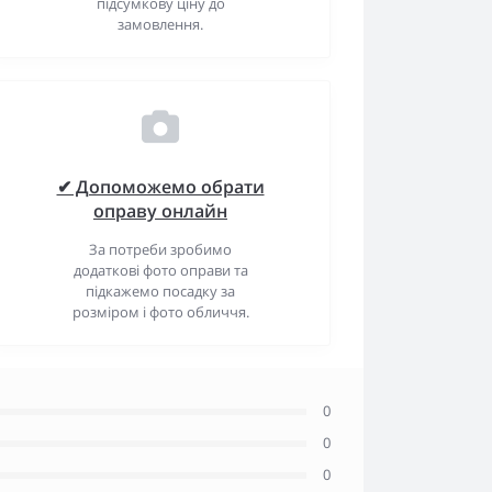
підсумкову ціну до
замовлення.
✔ Допоможемо обрати
оправу онлайн
За потреби зробимо
додаткові фото оправи та
підкажемо посадку за
розміром і фото обличчя.
0
0
0