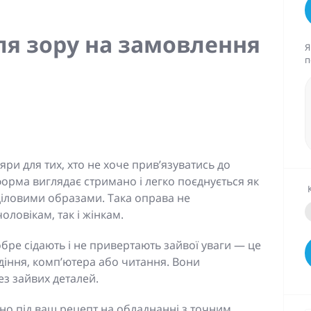
ля зору на замовлення
Я
п
ри для тих, хто не хоче прив’язуватись до
орма виглядає стримано і легко поєднується як
 діловими образами. Така оправа не
оловікам, так і жінкам.
обре сідають і не привертають зайвої уваги — це
одіння, комп’ютера або читання. Вони
ез зайвих деталей.
но під ваш рецепт на обладнанні з точним