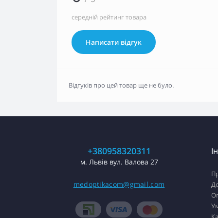
середній рейтинг товара
Написати відгук
Відгуків про цей товар ще не було.
+380958320311
І
м. Львів вул. Валова 27
П
medoptikacom@gmail.com
Д
О
У
Ка