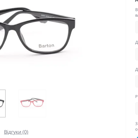
В
в
Д
Д
P
З
о
Відгуки (0)