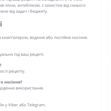
 лінзи, антиблікові, з захистом від синього
ежно від задач і бюджету.
і
а комп’ютером, водіння або постійне носіння.
дуально під ваш рецепт.
?
ості рецепту.
го носіння?
 щоденне використання.
н у Viber або Telegram.