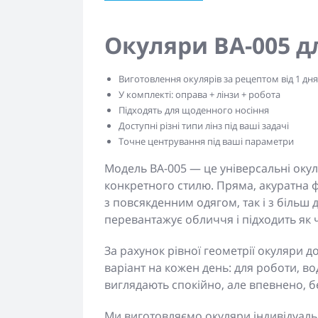
Окуляри BA-005 д
Виготовлення окулярів за рецептом від 1 дня
У комплекті: оправа + лінзи + робота
Підходять для щоденного носіння
Доступні різні типи лінз під ваші задачі
Точне центрування під ваші параметри
Модель BA-005 — це універсальні окуля
конкретного стилю. Пряма, акуратна ф
з повсякденним одягом, так і з більш
перевантажує обличчя і підходить як ч
За рахунок рівної геометрії окуляри д
варіант на кожен день: для роботи, в
виглядають спокійно, але впевнено, б
Ми виготовляємо окуляри індивідуаль