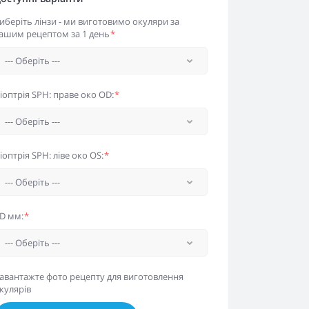
иберіть лінзи - ми виготовимо окуляри за
ашим рецептом за 1 день
*
іоптрія SPH: праве око OD:
*
іоптрія SPH: ліве око OS:
*
D мм:
*
авантажте фото рецепту для виготовлення
кулярів