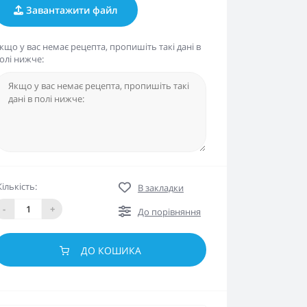
Завантажити файл
кщо у вас немає рецепта, пропишіть такі дані в
олі нижче:
Кількість:
В закладки
-
+
До порівняння
ДО КОШИКА