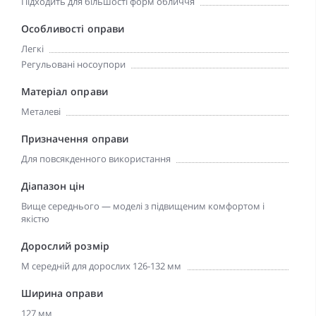
Підходить для більшості форм обличчя
Особливості оправи
Легкі
Регульовані носоупори
Матеріал оправи
Металеві
Призначення оправи
Для повсякденного використання
Діапазон цін
Вище середнього — моделі з підвищеним комфортом і
якістю
Дорослий розмір
M середній для дорослих 126-132 мм
Ширина оправи
127 мм