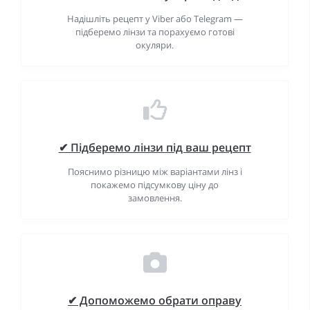
Надішліть рецепт у Viber або Telegram —
підберемо лінзи та порахуємо готові
окуляри.
✔ Підберемо лінзи під ваш рецепт
Пояснимо різницю між варіантами лінз і
покажемо підсумкову ціну до
замовлення.
✔ Допоможемо обрати оправу