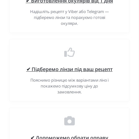
✔ Виготовлення окулярів від 1 дня
Надішліть рецепт у Viber або Telegram —
підберемо лінзи та порахуємо готові
окуляри.
✔ Підберемо лінзи під ваш рецепт
Пояснимо різницю між варіантами лінз і
покажемо підсумкову ціну до
замовлення.
✔ Допоможемо обрати оправу