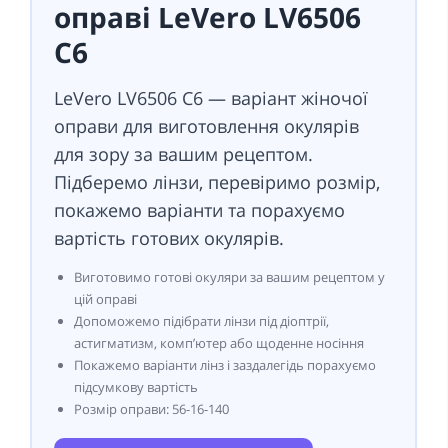
оправі LeVero LV6506
C6
LeVero LV6506 C6 — варіант жіночої
оправи для виготовлення окулярів
для зору за вашим рецептом.
Підберемо лінзи, перевіримо розмір,
покажемо варіанти та порахуємо
вартість готових окулярів.
Виготовимо готові окуляри за вашим рецептом у
цій оправі
Допоможемо підібрати лінзи під діоптрії,
астигматизм, комп’ютер або щоденне носіння
Покажемо варіанти лінз і заздалегідь порахуємо
підсумкову вартість
Розмір оправи: 56-16-140