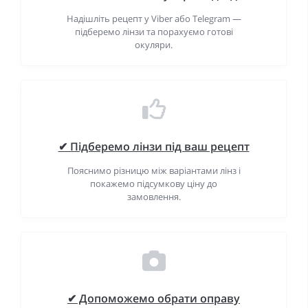
Надішліть рецепт у Viber або Telegram —
підберемо лінзи та порахуємо готові
окуляри.
✔ Підберемо лінзи під ваш рецепт
Пояснимо різницю між варіантами лінз і
покажемо підсумкову ціну до
замовлення.
✔ Допоможемо обрати оправу