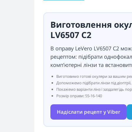
Виготовлення окул
LV6507 C2
В оправу LeVero LV6507 C2 мо
рецептом: підібрати однофокаль
комп’ютерні лінзи та встановит
Виготовимо готові окуляри за вашим рец
Допоможемо підібрати лінзи під діоптрі
Покажемо варіанти лінз і заздалегідь по
Розмір оправи: 55-16-140
Надіслати рецепт у Viber