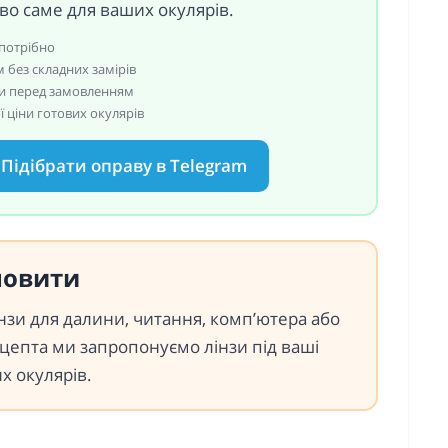
о саме для ваших окулярів.
потрібно
 без складних замірів
ти перед замовленням
 ціни готових окулярів
Підібрати оправу в Telegram
новити
зи для далини, читання, комп’ютера або
ецепта ми запропонуємо лінзи під ваші
их окулярів.