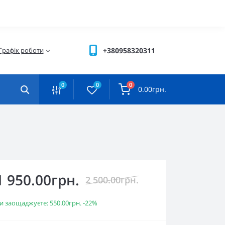
Графік роботи
+380958320311
0
0
0
0.00грн.
1 950.00грн.
2 500.00грн.
и заощаджуєте:
550.00грн.
-22%