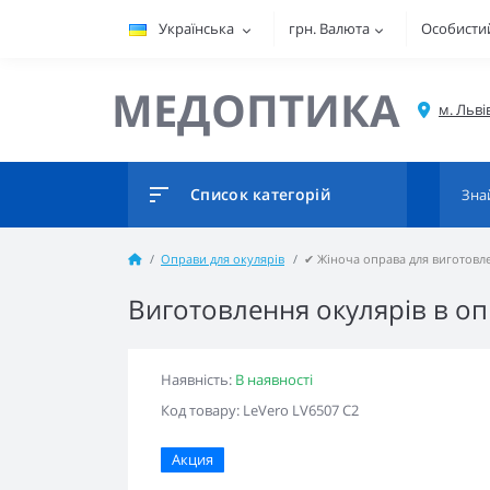
Українська
грн.
Валюта
Особистий
МЕДОПТИКА
Список категорій
Оправи для окулярів
✔ Жіноча оправа для виготовле
Виготовлення окулярів в оп
Наявність:
В наявності
Код товару: LeVero LV6507 C2
Акция