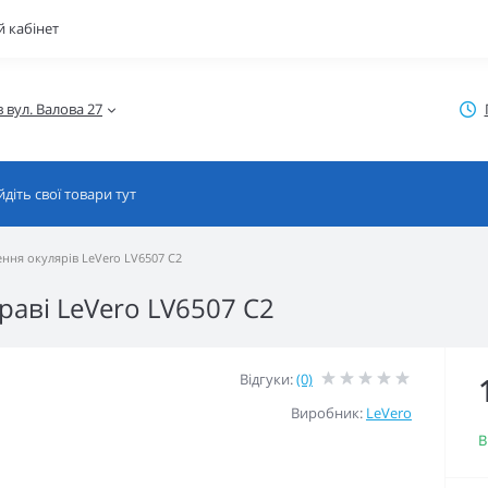
 кабінет
ння окулярів LeVero LV6507 C2
раві LeVero LV6507 C2
Відгуки:
(0)
Виробник:
LeVero
В