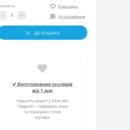
Кількість:
В закладки
-
+
До порівняння
ДО КОШИКА
✔ Виготовлення окулярів
від 1 дня
Надішліть рецепт у Viber або
Telegram — підберемо лінзи
та порахуємо готові
окуляри.