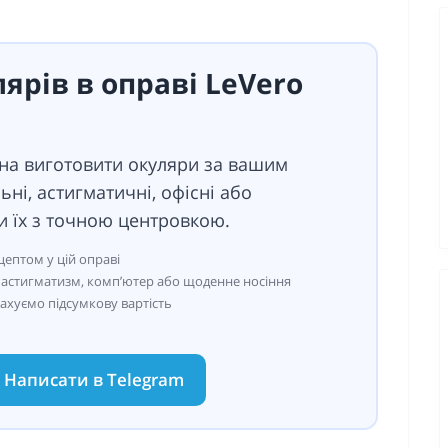
ярів в оправі LeVero
жна виготовити окуляри за вашим
ні, астигматичні, офісні або
и їх з точною центровкою.
ептом у цій оправі
ї, астигматизм, комп’ютер або щоденне носіння
рахуємо підсумкову вартість
Написати в Telegram