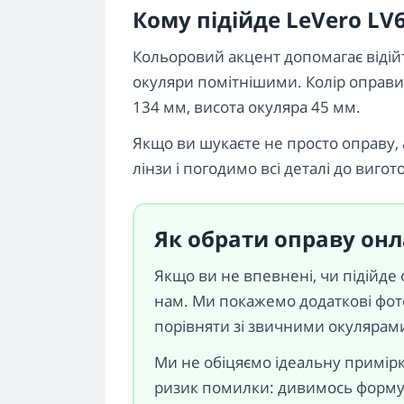
Кому підійде LeVero LV
Кольоровий акцент допомагає відійт
окуляри помітнішими. Колір оправи
134 мм, висота окуляра 45 мм.
Якщо ви шукаєте не просто оправу, 
лінзи і погодимо всі деталі до виго
Як обрати оправу он
Якщо ви не впевнені, чи підійде
нам. Ми покажемо додаткові фот
порівняти зі звичними окулярами,
Ми не обіцяємо ідеальну примір
ризик помилки: дивимось форму,