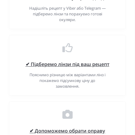
Надішліть рецепт у Viber або Telegram —
підберемо лінзи та порахуємо готові
окуляри.
✔ Підберемо лінзи під ваш рецепт
Пояснимо різницю між варіантами лінз і
покажемо підсумкову ціну до
замовлення.
✔ Допоможемо обрати оправу