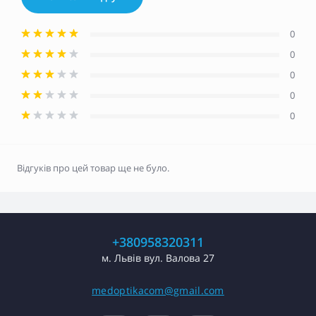
0
0
0
0
0
Відгуків про цей товар ще не було.
+380958320311
м. Львів вул. Валова 27
medoptikacom@gmail.com