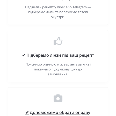
Надішліть рецепт у Viber або Telegram —
підберемо лінзи та порахуємо готові
окуляри.
✔ Підберемо лінзи під ваш рецепт
Пояснимо різницю між варіантами лінз і
покажемо підсумкову ціну до
замовлення.
✔ Допоможемо обрати оправу