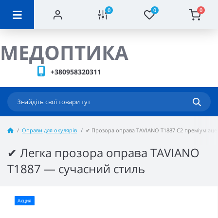
0
0
0
МЕДОПТИКА
+380958320311
Оправи для окулярів
✔ Прозора оправа TAVIANO T1887 C2 преміум аце
✔ Легка прозора оправа TAVIANO
T1887 — сучасний стиль
Акция