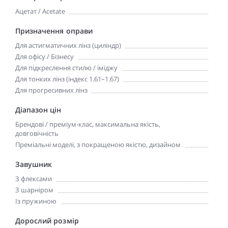
Ацетат / Acetate
Призначення оправи
Для астигматичних лінз (циліндр)
Для офісу / Бізнесу
Для підкреслення стилю / іміджу
Для тонких лінз (індекс 1.61–1.67)
Для прогресивних лінз
Діапазон цін
Брендові / преміум-клас, максимальна якість,
довговічність
Преміальні моделі, з покращеною якістю, дизайном
Завушник
З флексами
З шарніром
Із пружиною
Дорослий розмір