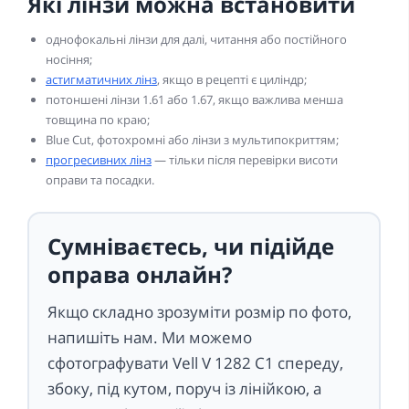
Які лінзи можна встановити
однофокальні лінзи для далі, читання або постійного
носіння;
астигматичних лінз
, якщо в рецепті є циліндр;
потоншені лінзи 1.61 або 1.67, якщо важлива менша
товщина по краю;
Blue Cut, фотохромні або лінзи з мультипокриттям;
прогресивних лінз
— тільки після перевірки висоти
оправи та посадки.
Сумніваєтесь, чи підійде
оправа онлайн?
Якщо складно зрозуміти розмір по фото,
напишіть нам. Ми можемо
сфотографувати Vell V 1282 C1 спереду,
збоку, під кутом, поруч із лінійкою, а