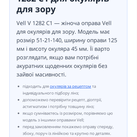
для зору
Vell V 1282 C1 — жіноча оправа Vell
для окулярів для зору. Модель має
розмір 51-21-140, ширину оправи 125
мм і висоту окуляра 45 мм. Її варто
розглядати, якщо вам потрібні
акуратних щоденних окулярів без
зайвої масивності.
підходить для
окулярів за рецептом
та
індивідуального підбору лінз;
допоможемо перевірити рецепт, діоптрії,
астигматизм і потрібну товщину лінз;
якщо сумніваєтесь із розміром, порівняємо цю
модель з іншими оправами Vell;
перед замовленням покажемо оправу спереду,
збоку, поруч із лінійкою та крупно по деталях.