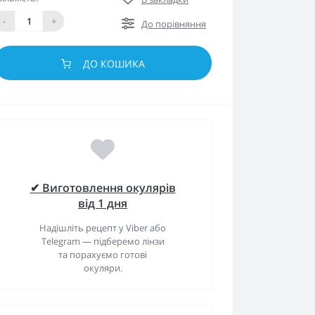
-
+
До порівняння
ДО КОШИКА
✔ Виготовлення окулярів
від 1 дня
Надішліть рецепт у Viber або
Telegram — підберемо лінзи
та порахуємо готові
окуляри.