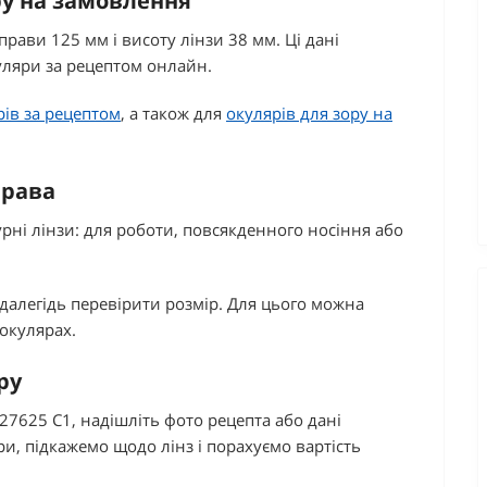
ру на замовлення
рави 125 мм і висоту лінзи 38 мм. Ці дані
уляри за рецептом онлайн.
рів за рецептом
, а також для
окулярів для зору на
права
урні лінзи: для роботи, повсякденного носіння або
далегідь перевірити розмір. Для цього можна
 окулярах.
ру
27625 C1, надішліть фото рецепта або дані
и, підкажемо щодо лінз і порахуємо вартість