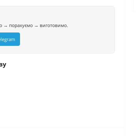
о → порахуємо → виготовимо.
elegram
ву