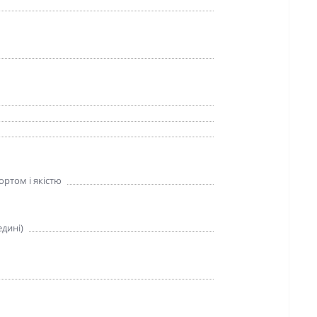
ртом і якістю
дині)