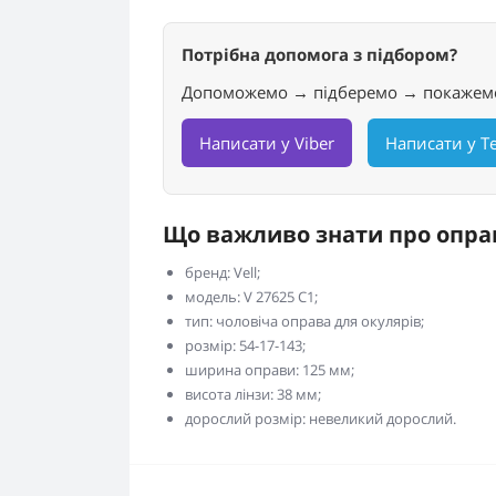
Потрібна допомога з підбором?
Допоможемо → підберемо → покажем
Написати у Viber
Написати у T
Що важливо знати про опра
бренд: Vell;
модель: V 27625 C1;
тип: чоловіча оправа для окулярів;
розмір: 54-17-143;
ширина оправи: 125 мм;
висота лінзи: 38 мм;
дорослий розмір: невеликий дорослий.