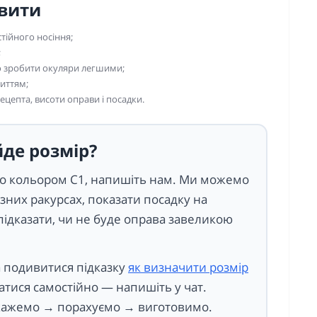
овити
стійного носіння;
;
но зробити окуляри легшими;
риттям;
ецепта, висоти оправи і посадки.
йде розмір?
або кольором C1, напишіть нам. Ми можемо
ізних ракурсах, показати посадку на
 підказати, чи не буде оправа завеликою
а подивитися підказку
як визначити розмір
атися самостійно — напишіть у чат.
ажемо → порахуємо → виготовимо.