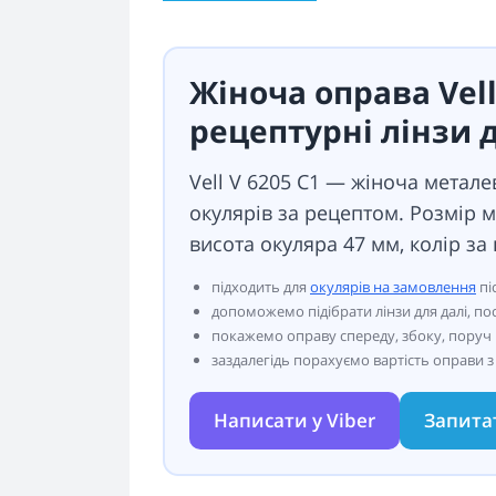
Жіноча оправа Vell
рецептурні лінзи 
Vell V 6205 C1 — жіноча метале
окулярів за рецептом. Розмір 
висота окуляра 47 мм, колір за
підходить для
окулярів на замовлення
пі
допоможемо підібрати лінзи для далі, по
покажемо оправу спереду, збоку, поруч і
заздалегідь порахуємо вартість оправи з
Написати у Viber
Запита