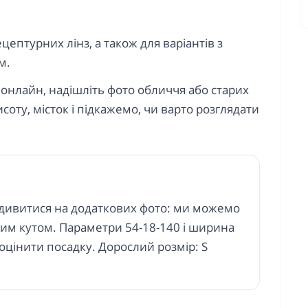
ептурних лінз, а також для варіантів з
м.
у онлайн, надішліть фото обличчя або старих
оту, місток і підкажемо, чи варто розглядати
 дивитися на додаткових фото: ми можемо
ним кутом. Параметри 54-18-140 і ширина
оцінити посадку. Дорослий розмір: S