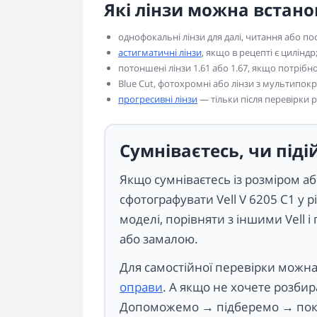
Які лінзи можна встан
однофокальні лінзи для далі, читання або по
астигматичні лінзи
, якщо в рецепті є циліндр
потоншені лінзи 1.61 або 1.67, якщо потріб
Blue Cut, фотохромні або лінзи з мультипок
прогресивні лінзи
— тільки після перевірки р
Сумніваєтесь, чи піді
Якщо сумніваєтесь із розміром 
сфотографувати Vell V 6205 C1 у р
моделі, порівняти з іншими Vell і
або замалою.
Для самостійної перевірки можн
оправи
. А якщо не хочете розбир
Допоможемо → підберемо → пок