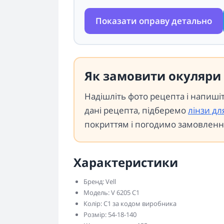
Показати оправу детально
Як замовити окуляри 
Надішліть фото рецепта і напиші
дані рецепта, підберемо
лінзи дл
покриттям і погодимо замовленн
Характеристики
Бренд: Vell
Модель: V 6205 C1
Колір: C1 за кодом виробника
Розмір: 54-18-140