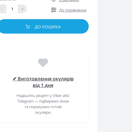
-
+
До порівняння
ДО КОШИКА
✔ Виготовлення окулярів
від 1 дня
Надішліть рецепт у Viber або
Telegram — підберемо лінзи
та порахуємо готові
окуляри.