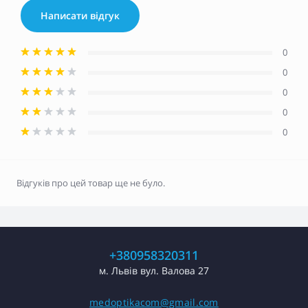
Написати відгук
0
0
0
0
0
Відгуків про цей товар ще не було.
+380958320311
м. Львів вул. Валова 27
medoptikacom@gmail.com