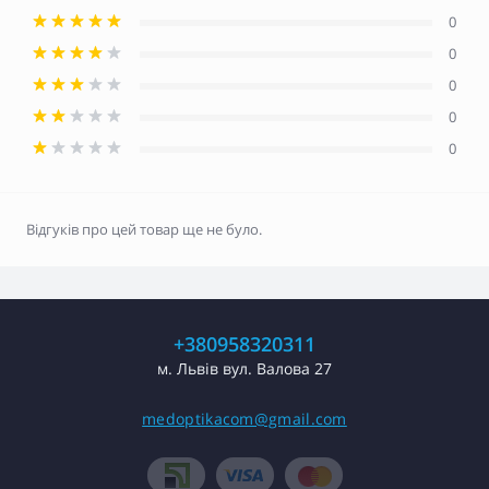
0
0
0
0
0
Відгуків про цей товар ще не було.
+380958320311
м. Львів вул. Валова 27
medoptikacom@gmail.com