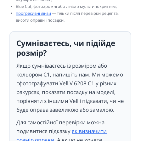
Blue Cut, фотохромні або лінзи з мультипокриттям;
прогресивні лінзи
— тільки після перевірки рецепта,
висоти оправи і посадки.
Сумніваєтесь, чи підійде
розмір?
Якщо сумніваєтесь із розміром або
кольором C1, напишіть нам. Ми можемо
сфотографувати Vell V 6208 C1 у різних
ракурсах, показати посадку на моделі,
порівняти з іншими Vell і підказати, чи не
буде оправа завеликою або замалою.
Для самостійної перевірки можна
подивитися підказку
як визначити
розмір оправи
. А якщо не хочете