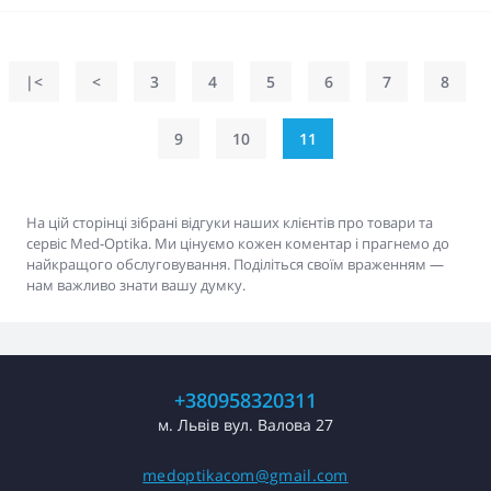
|<
<
3
4
5
6
7
8
9
10
11
На цій сторінці зібрані відгуки наших клієнтів про товари та
сервіс Med-Optika. Ми цінуємо кожен коментар і прагнемо до
найкращого обслуговування. Поділіться своїм враженням —
нам важливо знати вашу думку.
+380958320311
м. Львів вул. Валова 27
medoptikacom@gmail.com